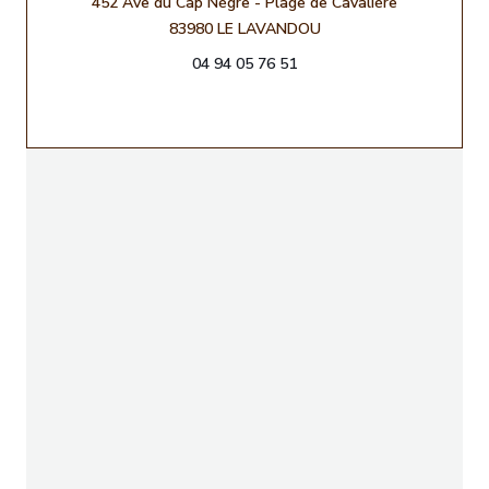
452 Ave du Cap Nègre - Plage de Cavalière
((öffnet ein neues Fenst
83980 LE LAVANDOU
04 94 05 76 51