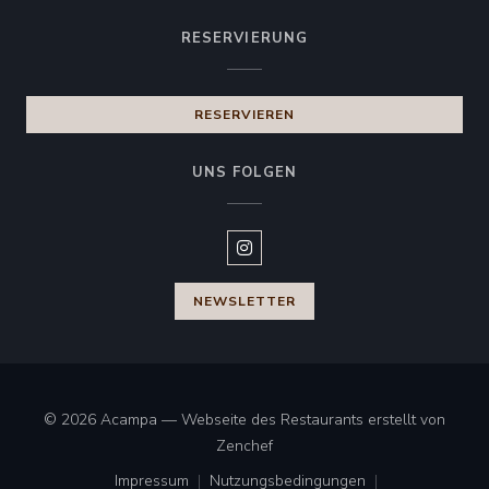
RESERVIERUNG
RESERVIEREN
UNS FOLGEN
Instagram ((öffnet ein neues Fen
NEWSLETTER
© 2026 Acampa — Webseite des Restaurants erstellt von
((öffnet ein neues Fenster))
Zenchef
Impressum
Nutzungsbedingungen