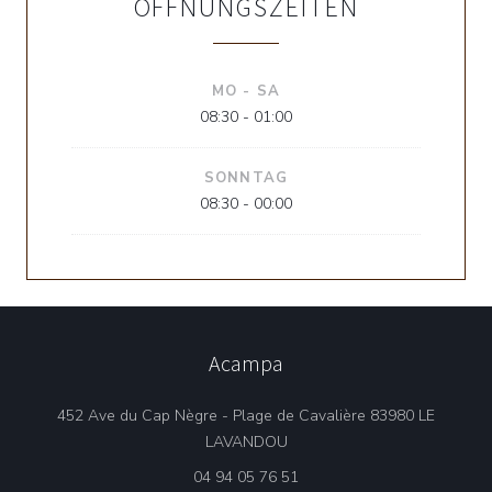
ÖFFNUNGSZEITEN
MO
-
SA
08:30 - 01:00
SONNTAG
08:30 - 00:00
Acampa
452 Ave du Cap Nègre - Plage de Cavalière 83980 LE
((öffnet ein neues Fenster))
LAVANDOU
04 94 05 76 51