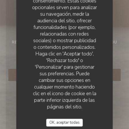
consentimiento. Estas cookies
opcionales sirven para analizar
su navegación, medir la
audiencia del sitio, ofrecer
funcionalidades (por ejemplo,
relacionadas con redes
sociales) o mostrar publicidad
RESTAURANDO PLAYA PRIVADA
•
LE LAVANDOU
o contenidos personalizados.
ACAMPA
Acampa
Haga clic en 'Aceptar todo',
'Rechazar todo' o
'Personalizar' para gestionar
sus preferencias. Puede
RESERVAR UNA MESA
cambiar sus opciones en
cualquier momento haciendo
clic en el icono de cookie en la
parte inferior izquierda de las
páginas del sitio.
OK, aceptar todas