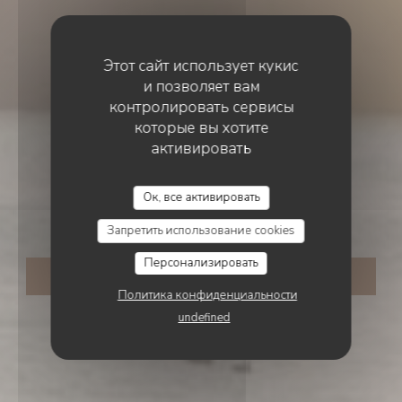
Этот сайт использует кукис
и позволяет вам
контролировать сервисы
которые вы хотите
активировать
ВОССТАНОВЛЕНИЕ ЧАСТНОГО ПЛЯЖА
•
LE
LAVANDOU
ACAMPA
Ок, все активировать
Acampa
Запретить использование cookies
Персонализировать
ЗАБРОНИРОВАТЬ СТОЛИК
Политика конфиденциальности
undefined